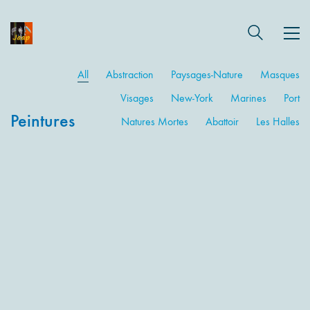
All
Abstraction
Paysages-Nature
Masques
Visages
New-York
Marines
Port
Peintures
Natures Mortes
Abattoir
Les Halles