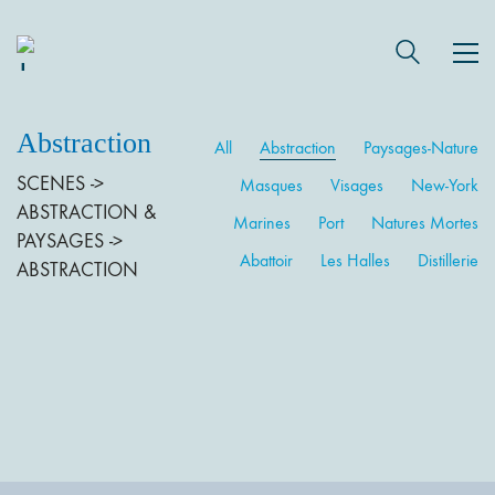
Abstraction
All
Abstraction
Paysages-Nature
SCENES ->
Masques
Visages
New-York
ABSTRACTION &
Marines
Port
Natures Mortes
PAYSAGES ->
Abattoir
Les Halles
Distillerie
ABSTRACTION