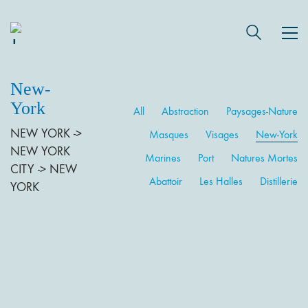
New-
York
All
Abstraction
Paysages-Nature
NEW YORK ->
Masques
Visages
New-York
NEW YORK
Marines
Port
Natures Mortes
CITY -> NEW
Abattoir
Les Halles
Distillerie
YORK