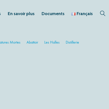
s
En savoir plus
Documents
Français
atures Mortes
Abattoir
Les Halles
Distillerie