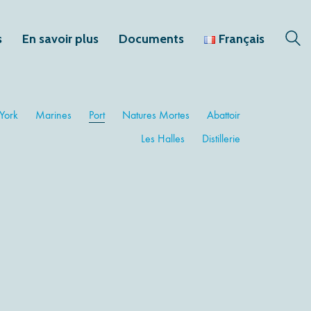
s
En savoir plus
Documents
Français
York
Marines
Port
Natures Mortes
Abattoir
Les Halles
Distillerie