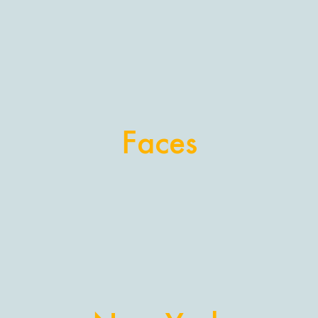
Masque et Visages
Les Œuvres de la thématique
Faces
FACES -> Masques et Visages
VOIR LES GALERIES ...
New York City
Les Œuvres de la thématique