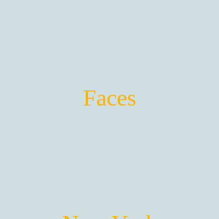
Masque et Visages
Les Œuvres de la thématique
Faces
FACES -> Masques et Visages
VOIR LES GALERIES ...
New York City
Les Œuvres de la thématique