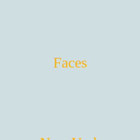
Masque et Visages
Les Œuvres de la thématique
Faces
FACES -> Masques et Visages
VOIR LES GALERIES ...
New York City
Les Œuvres de la thématique