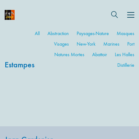
All
Abstraction
Paysages-Nature
Masques
Visages
New-York
Marines
Port
Natures Mortes
Abattoir
Les Halles
Estampes
Distillerie