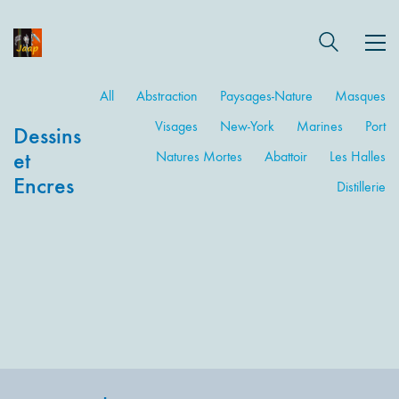
All
Abstraction
Paysages-Nature
Masques
Visages
New-York
Marines
Port
Dessins
et
Natures Mortes
Abattoir
Les Halles
Encres
Distillerie